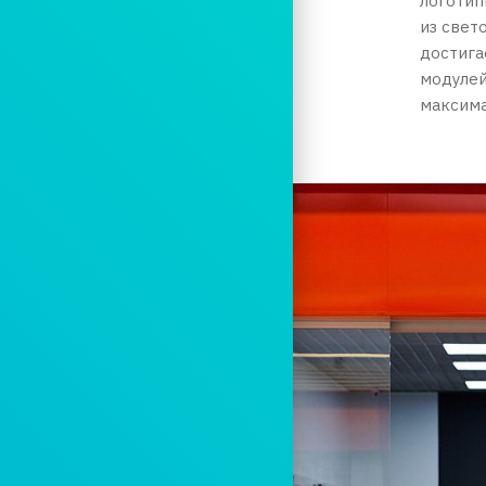
логотип
из свет
достига
модулей
максима