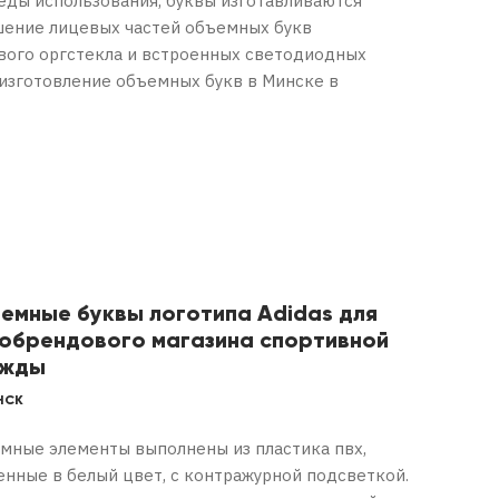
реды использования, буквы изготавливаются
шение лицевых частей объемных букв
вого оргстекла и встроенных светодиодных
 изготовление объемных букв в Минске в
емные буквы логотипа Adidas для
обрендового магазина спортивной
ежды
НСК
мные элементы выполнены из пластика пвх,
енные в белый цвет, с контражурной подсветкой.