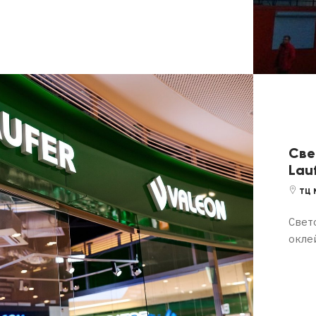
Све
Lau
ТЦ 
Свет
окле