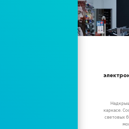
электро
Надкрыш
каркасе. С
световых б
мо