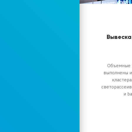
Вывеска
Объемные э
выполнены и
кластера
светорассеив
и b