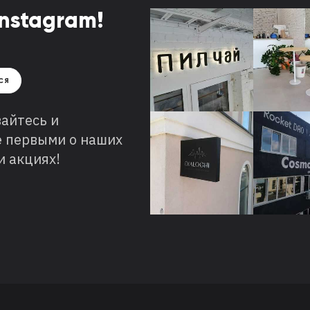
Instagram!
y
СЯ
айтесь и
е первыми о наших
и акциях!