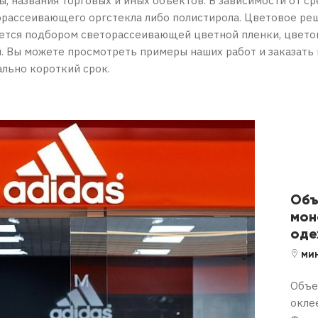
ы, названия торговых и иных объектов. В зависимости от с
орассеивающего оргстекла либо полистирола. Цветовое ре
ется подбором светорассеивающей цветной пленки, цвето
. Вы можете просмотреть примеры наших работ и заказать
льно короткий срок.
Объ
мон
од
МИ
Объе
окле