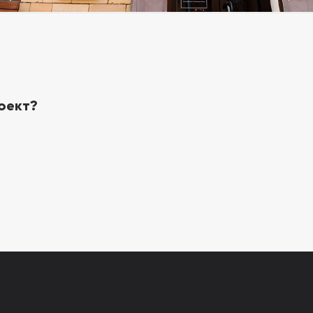
оект?